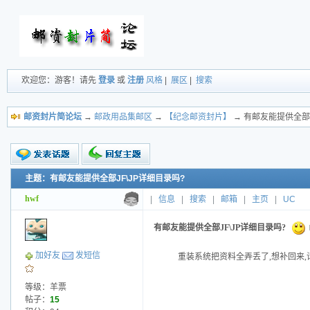
欢迎您：游客！请先
登录
或
注册
风格
|
展区
|
搜索
邮资封片简论坛
→
邮政用品集邮区
→
【纪念邮资封片】
→ 有邮友能提供全部J
主题：有邮友能提供全部JF\JP详细目录吗?
新的主题
投票帖
hwf
|
信息
|
搜索
|
邮箱
|
主页
|
UC
交易帖
小字报
有邮友能提供全部JF\JP详细目录吗?
加好友
发短信
重装系统把资料全弄丢了
,
想补回来
,
等级：羊票
帖子：
15